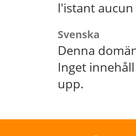
l'istant aucu
Svenska
Denna domän 
Inget innehål
upp.